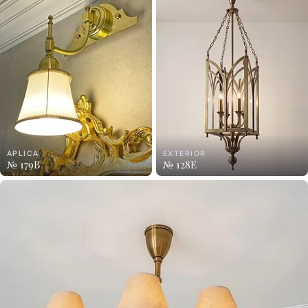
APLICA
EXTERIOR
№ 179B
№ 128E