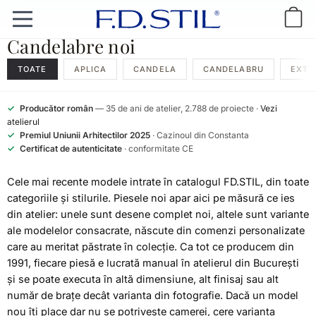
Candelabre noi
TOATE
APLICA
CANDELA
CANDELABRU
EXTE
✓
Producător român
— 35 de ani de atelier, 2.788 de proiecte ·
Vezi
atelierul
✓
Premiul Uniunii Arhitectilor 2025
· Cazinoul din Constanta
✓
Certificat de autenticitate
· conformitate CE
Cele mai recente modele intrate în catalogul FD.STIL, din toate
categoriile și stilurile. Piesele noi apar aici pe măsură ce ies
din atelier: unele sunt desene complet noi, altele sunt variante
ale modelelor consacrate, născute din comenzi personalizate
care au meritat păstrate în colecție. Ca tot ce producem din
1991, fiecare piesă e lucrată manual în atelierul din București
și se poate executa în altă dimensiune, alt finisaj sau alt
număr de brațe decât varianta din fotografie. Dacă un model
nou îți place dar nu se potrivește camerei, cere varianta