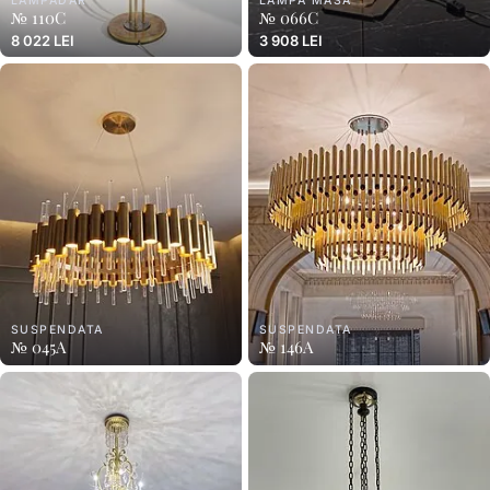
LAMPADAR
LAMPA MASA
№ 110C
№ 066C
8 022 LEI
3 908 LEI
SUSPENDATA
SUSPENDATA
№ 045A
№ 146A