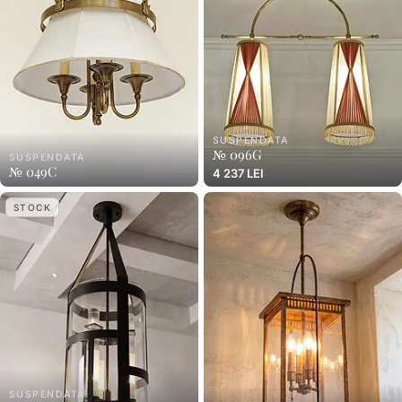
SUSPENDATA
№ 096G
SUSPENDATA
№ 049C
4 237 LEI
STOCK
SUSPENDATA