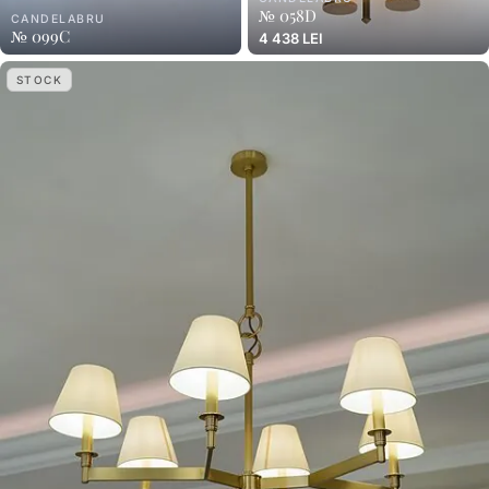
№ 058D
CANDELABRU
№ 099C
4 438 LEI
STOCK