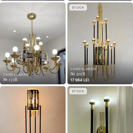
STOCK
CANDELABRU
№ 207B
CANDELABRU
№ 133B
17 964 LEI
STOCK