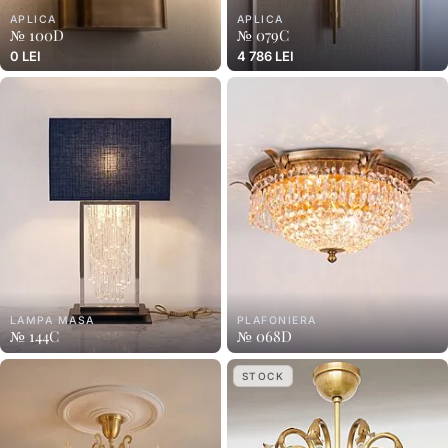
APLICA
APLICA
№ 100D
№ 079C
0 LEI
4 786 LEI
LAMPA MASA
PLAFONIERA
№ 144C
№ 068D
STOCK