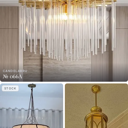
CANDELABRU
№ 066A
STOCK