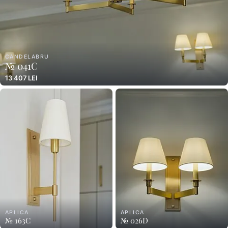
CANDELABRU
№ 041C
13 407 LEI
APLICA
APLICA
№ 163C
№ 026D