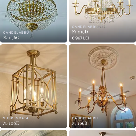
CANDELABRU
№ 019D
CANDELABRU
№ 036G
6 967 LEI
SUSPENDATA
CANDELABRU
№ 100E
№ 166B