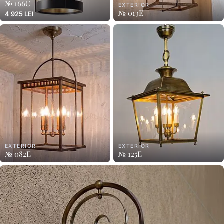
№ 166C
EXTERIOR
№ 013E
4 925 LEI
EXTERIOR
EXTERIOR
№ 082E
№ 125E