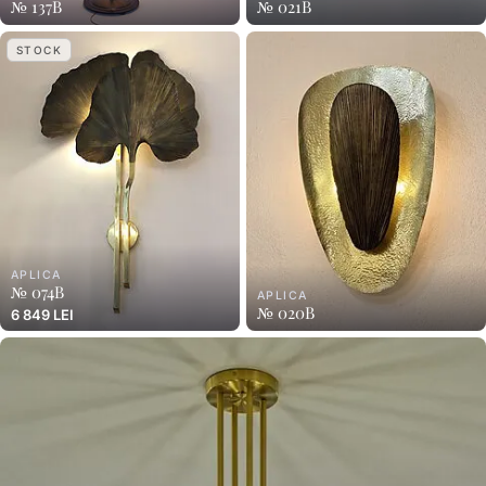
№ 137B
№ 021B
STOCK
APLICA
№ 074B
APLICA
№ 020B
6 849 LEI