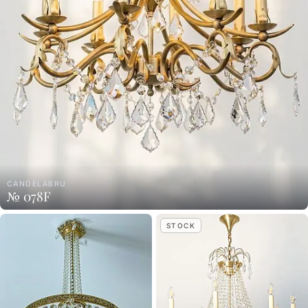
CANDELABRU
№ 078F
STOCK