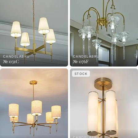
CANDELABRU
CANDELABRU
№ 031C
№ 076F
STOCK
CANDELABRU