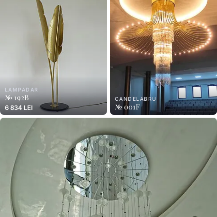
LAMPADAR
№ 192B
CANDELABRU
№ 001F
6 834 LEI