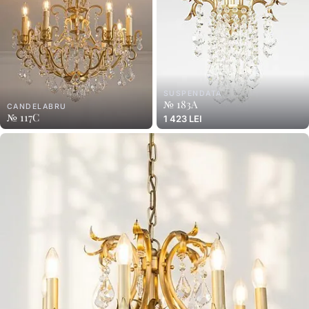
SUSPENDATA
№ 183A
CANDELABRU
№ 117C
1 423 LEI