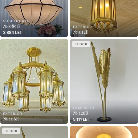
SUSPENDATA
№ 089G
EXTERIOR
№ 012E
3 884 LEI
STOCK
LAMPADAR
№ 126B
EXTERIOR
№ 106E
5 111 LEI
STOCK