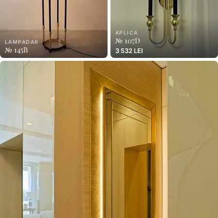
APLICA
№ 107D
LAMPADAR
№ 145B
3 532 LEI