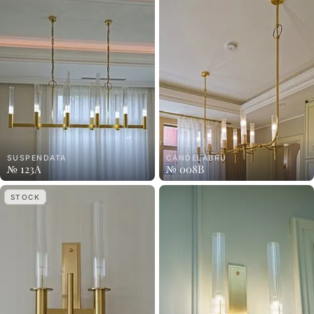
SUSPENDATA
CANDELABRU
№ 123A
№ 008B
STOCK