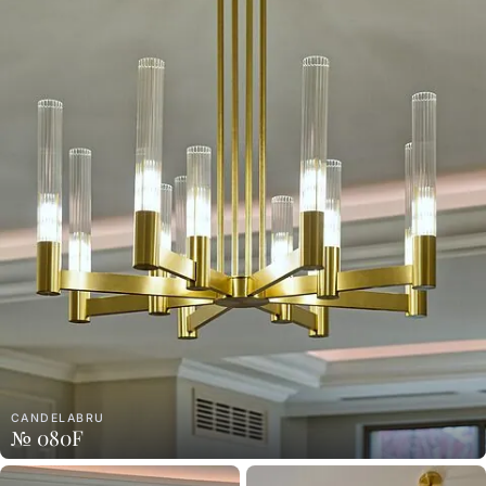
CANDELABRU
№ 080F