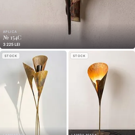
APLICA
№ 154C
3 225 LEI
STOCK
STOCK