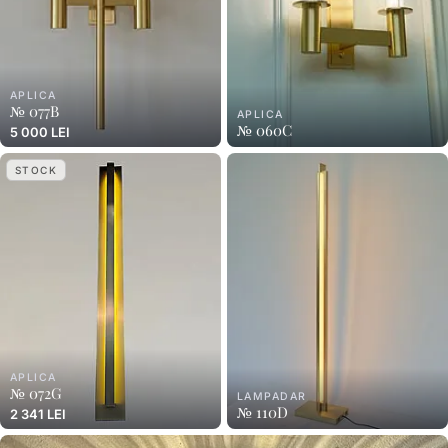
APLICA
№ 077B
APLICA
№ 060C
5 000 LEI
STOCK
APLICA
№ 072G
LAMPADAR
№ 110D
2 341 LEI