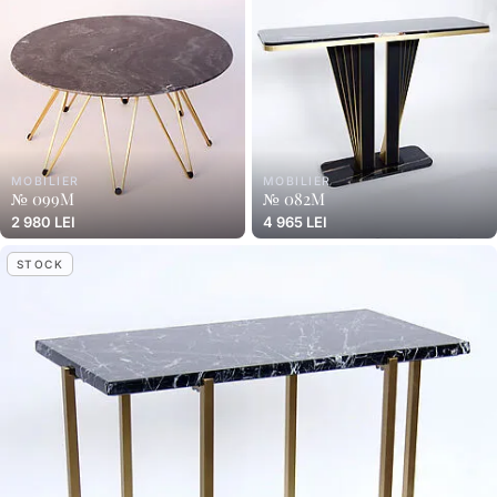
MOBILIER
MOBILIER
№ 099M
№ 082M
2 980 LEI
4 965 LEI
STOCK