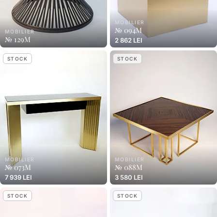
MOBILIER
№ 094M
MOBILIER
№ 129M
2 862 LEI
STOCK
STOCK
MOBILIER
MOBILIER
№ 073M
№ 088M
7 939 LEI
3 580 LEI
STOCK
STOCK