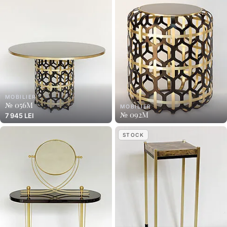
MOBILIER
№ 056M
MOBILIER
№ 092M
7 945 LEI
STOCK