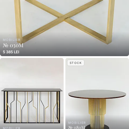
MOBILIER
№ 030M
5 385 LEI
STOCK
MOBILIER
№ 080M
MOBILIER