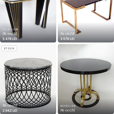
MOBILIER
MOBILIER
№ 100M
№ 061M
5 478 LEI
3 579 LEI
STOCK
MOBILIER
№ 069M
MOBILIER
№ 003M
2 942 LEI