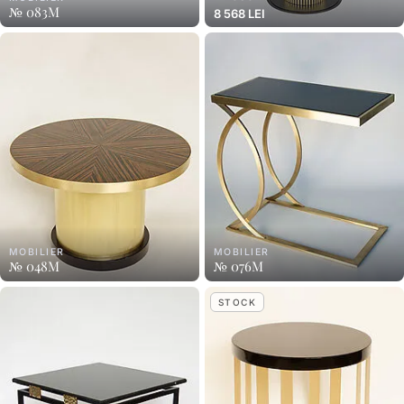
№ 083M
8 568 LEI
MOBILIER
MOBILIER
№ 048M
№ 076M
STOCK