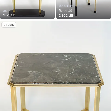
MOBILIER
№ 087M
MOBILIER
№ 015M
2 802 LEI
STOCK