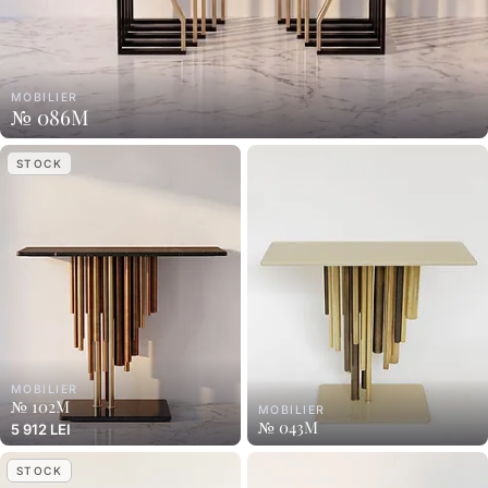
MOBILIER
№ 086M
STOCK
MOBILIER
№ 102M
MOBILIER
№ 043M
5 912 LEI
STOCK