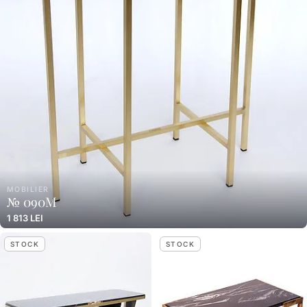
MOBILIER
№ 090M
1 813 LEI
STOCK
STOCK