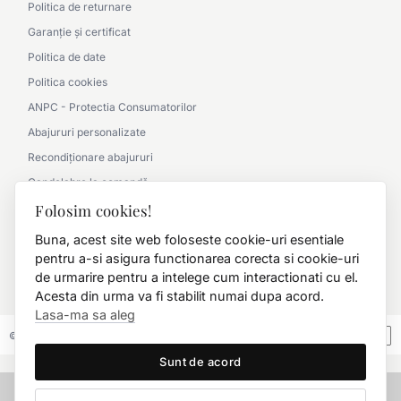
Politica de returnare
Garanție și certificat
Politica de date
Politica cookies
ANPC - Protectia Consumatorilor
Abajururi personalizate
Recondiționare abajururi
Candelabre la comandă
Parteneriat cu arhitecții
Folosim cookies!
Album lucrări office
Buna, acest site web foloseste cookie-uri esentiale
pentru a-si asigura functionarea corecta si cookie-uri
Album lucrări clasic
de urmarire pentru a intelege cum interactionati cu el.
0790 360 000
Acesta din urma va fi stabilit numai dupa acord.
Lasa-ma sa aleg
© 2026 FD.Stil International Art.
Sunt de acord