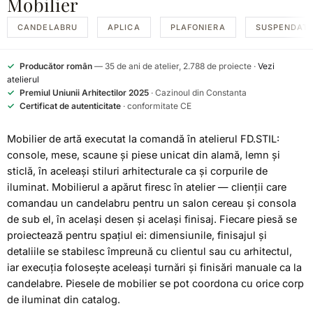
Mobilier
CANDELABRU
APLICA
PLAFONIERA
SUSPENDAT
✓
Producător român
— 35 de ani de atelier, 2.788 de proiecte ·
Vezi
atelierul
✓
Premiul Uniunii Arhitectilor 2025
· Cazinoul din Constanta
✓
Certificat de autenticitate
· conformitate CE
Mobilier de artă executat la comandă în atelierul FD.STIL:
console, mese, scaune și piese unicat din alamă, lemn și
sticlă, în aceleași stiluri arhitecturale ca și corpurile de
iluminat. Mobilierul a apărut firesc în atelier — clienții care
comandau un candelabru pentru un salon cereau și consola
de sub el, în același desen și același finisaj. Fiecare piesă se
proiectează pentru spațiul ei: dimensiunile, finisajul și
detaliile se stabilesc împreună cu clientul sau cu arhitectul,
iar execuția folosește aceleași turnări și finisări manuale ca la
candelabre. Piesele de mobilier se pot coordona cu orice corp
de iluminat din catalog.