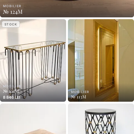
MOBILIER
№ 124M
STOCK
MOBILIER
№ 101M
MOBILIER
№ 113M
8 846 LEI