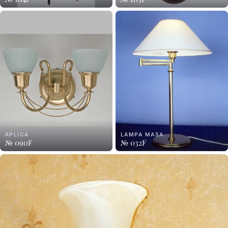
APLICA
LAMPA MASA
№ 090F
№ 032F