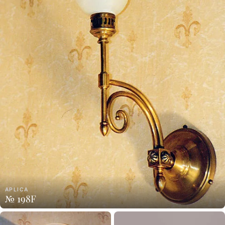
APLICA
№ 198F