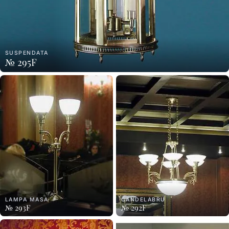
SUSPENDATA
№ 295F
LAMPA MASA
CANDELABRU
№ 293F
№ 292F