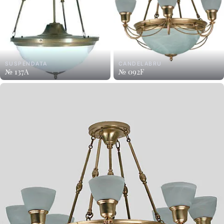
SUSPENDATA
CANDELABRU
№ 137A
№ 092F