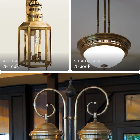
APLICA
SUSPENDATA
№ 104E
№ 400F