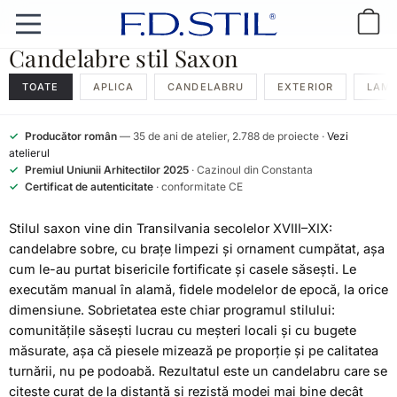
Candelabre stil Saxon
TOATE
APLICA
CANDELABRU
EXTERIOR
LAMP
✓
Producător român
— 35 de ani de atelier, 2.788 de proiecte ·
Vezi
atelierul
✓
Premiul Uniunii Arhitectilor 2025
· Cazinoul din Constanta
✓
Certificat de autenticitate
· conformitate CE
Stilul saxon vine din Transilvania secolelor XVIII–XIX:
candelabre sobre, cu brațe limpezi și ornament cumpătat, așa
cum le-au purtat bisericile fortificate și casele săsești. Le
executăm manual în alamă, fidele modelelor de epocă, la orice
dimensiune. Sobrietatea este chiar programul stilului:
comunitățile săsești lucrau cu meșteri locali și cu bugete
măsurate, așa că piesele mizează pe proporție și pe calitatea
turnării, nu pe podoabă. Rezultatul este un candelabru care se
citește curat de la distanță și rezistă modei mai bine decât