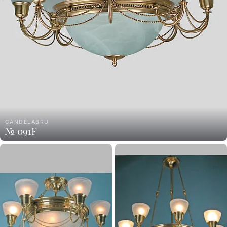
CANDELABRU
№ 091F