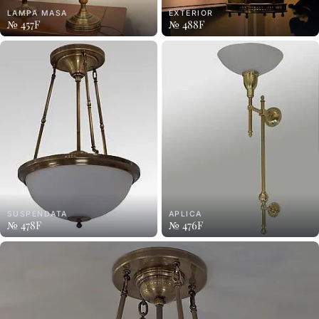
LAMPA MASA
EXTERIOR
№ 457F
№ 488F
SUSPENDATA
APLICA
№ 478F
№ 476F