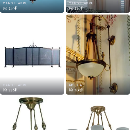
CANDELABRU
CANDELABRU
№ 249F
№ 246F
CANDELABRU
APLICA
№ 238F
№ 203F