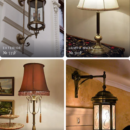
EXTERIOR
LAMPA MASA
№ 535F
№ 513F