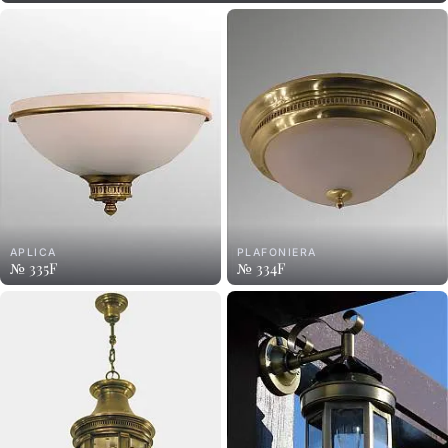
APLICA
PLAFONIERA
№ 335F
№ 334F