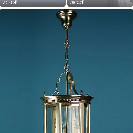
№ 316F
№ 317F