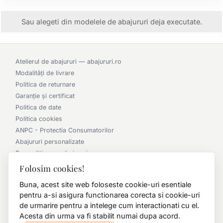
Sau alegeti din modelele de abajururi deja executate.
Atelierul de abajururi — abajururi.ro
Modalități de livrare
Politica de returnare
Garanție și certificat
Politica de date
Politica cookies
ANPC - Protectia Consumatorilor
Abajururi personalizate
Recondiționare abajururi
Candelabre la comandă
Folosim cookies!
Parteneriat cu arhitecții
Buna, acest site web foloseste cookie-uri esentiale
Album lucrări office
pentru a-si asigura functionarea corecta si cookie-uri
Album lucrări clasic
de urmarire pentru a intelege cum interactionati cu el.
0790 360 000
Acesta din urma va fi stabilit numai dupa acord.