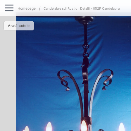
Candelabre stil Rustic
Detalii - 052F Candelabru
Arată cotele