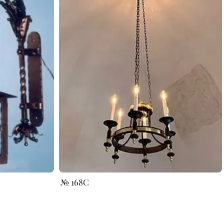
№ 168C