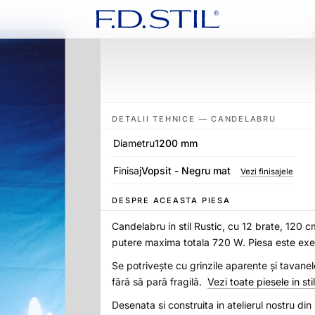
DETALII TEHNICE — CANDELABRU
Diametru
1200 mm
Finisaj
Vopsit - Negru mat
Vezi finisajele
DESPRE ACEASTA PIESA
Candelabru in stil Rustic, cu 12 brate, 120 c
putere maxima totala 720 W. Piesa este exec
Se potrivește cu grinzile aparente și tavane
fără să pară fragilă.
Vezi toate piesele in sti
Desenata si construita in atelierul nostru di