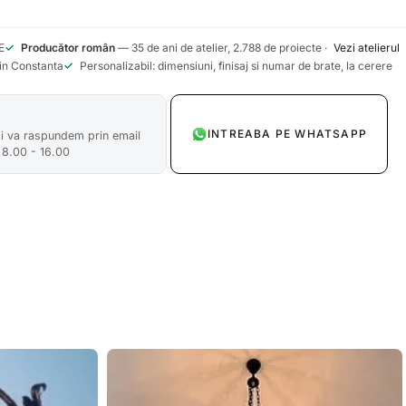
E
✓
Producător român
— 35 de ani de atelier, 2.788 de proiecte ·
Vezi atelierul
din Constanta
✓
Personalizabil: dimensiuni, finisaj si numar de brate, la cerere
INTREABA PE WHATSAPP
si va raspundem prin email
 8.00 - 16.00