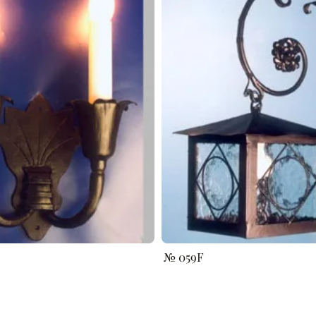
№ 059F