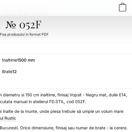
CANDELABRU RUSTIC
№ 052F
Fisa produsului in format PDF
Inaltime
1500 mm
Brate
12
m diametru si 150 cm inaltime, finisaj Vopsit - Negru mat, dulie E14,
utata manual in atelierul FD.STIL, cod 052F.
le înalte de la munte, unde piesa trebuie să umple un volum mare
lul Rustic
n Bucuresti. Orice dimensiune, finisaj sau numar de brate - la cerere.