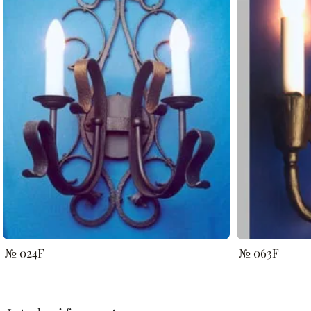
№ 024F
№ 063F