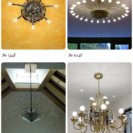
№ 544F
№ 614F