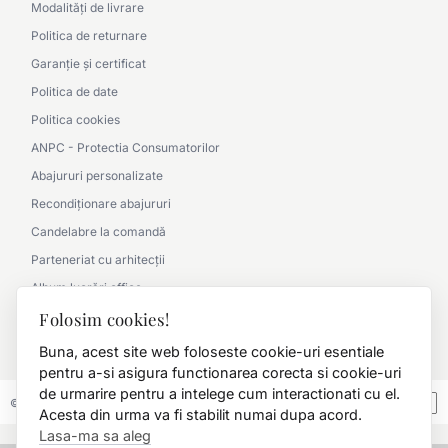
Modalități de livrare
Politica de returnare
Garanție și certificat
Politica de date
Politica cookies
ANPC - Protectia Consumatorilor
Abajururi personalizate
Recondiționare abajururi
Candelabre la comandă
Parteneriat cu arhitecții
Album lucrări office
Folosim cookies!
Album lucrări clasic
0790 360 000
Buna, acest site web foloseste cookie-uri esentiale
pentru a-si asigura functionarea corecta si cookie-uri
de urmarire pentru a intelege cum interactionati cu el.
© 2026 FD.Stil International Art.
Acesta din urma va fi stabilit numai dupa acord.
Lasa-ma sa aleg