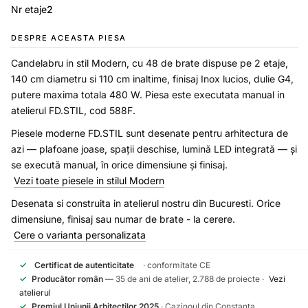
Nr etaje
2
DESPRE ACEASTA PIESA
Candelabru in stil Modern, cu 48 de brate dispuse pe 2 etaje,
140 cm diametru si 110 cm inaltime, finisaj Inox lucios, dulie G4,
putere maxima totala 480 W. Piesa este executata manual in
atelierul FD.STIL, cod 588F.
Piesele moderne FD.STIL sunt desenate pentru arhitectura de
azi — plafoane joase, spații deschise, lumină LED integrată — și
se execută manual, în orice dimensiune și finisaj.
Vezi toate piesele in stilul Modern
Desenata si construita in atelierul nostru din Bucuresti. Orice
dimensiune, finisaj sau numar de brate - la cerere.
Cere o varianta personalizata
✓
Certificat de autenticitate
· conformitate CE
✓
Producător român
— 35 de ani de atelier, 2.788 de proiecte ·
Vezi
atelierul
✓
Premiul Uniunii Arhitectilor 2025
· Cazinoul din Constanta