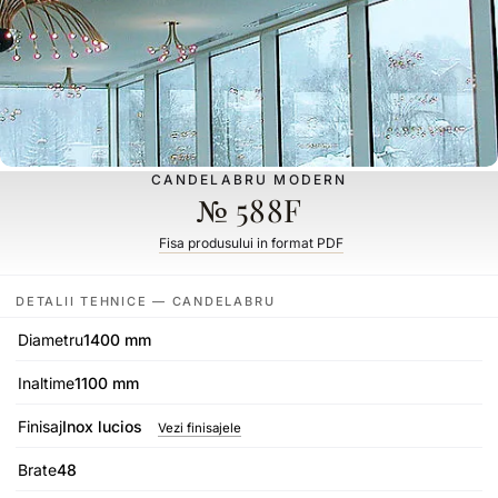
CANDELABRU MODERN
№ 588F
Fisa produsului in format PDF
DETALII TEHNICE — CANDELABRU
Diametru
1400 mm
Inaltime
1100 mm
Finisaj
Inox lucios
Vezi finisajele
Brate
48