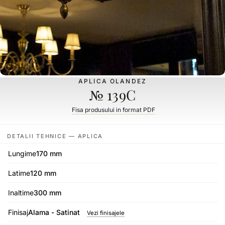
APLICA OLANDEZ
№ 139C
Fisa produsului in format PDF
DETALII TEHNICE — APLICA
Lungime
170 mm
Latime
120 mm
Inaltime
300 mm
Finisaj
Alama - Satinat
Vezi finisajele