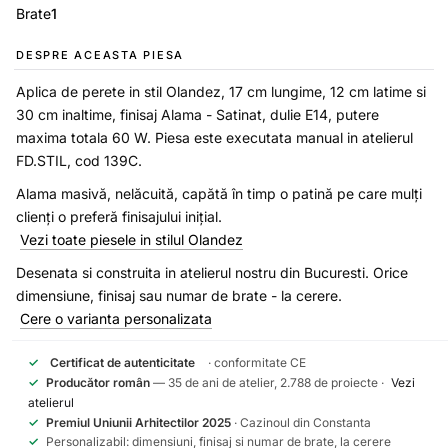
Brate
1
DESPRE ACEASTA PIESA
Aplica de perete in stil Olandez, 17 cm lungime, 12 cm latime si
30 cm inaltime, finisaj Alama - Satinat, dulie E14, putere
maxima totala 60 W. Piesa este executata manual in atelierul
FD.STIL, cod 139C.
Alama masivă, nelăcuită, capătă în timp o patină pe care mulți
clienți o preferă finisajului inițial.
Vezi toate piesele in stilul Olandez
Desenata si construita in atelierul nostru din Bucuresti. Orice
dimensiune, finisaj sau numar de brate - la cerere.
Cere o varianta personalizata
✓
Certificat de autenticitate
· conformitate CE
✓
Producător român
— 35 de ani de atelier, 2.788 de proiecte ·
Vezi
atelierul
✓
Premiul Uniunii Arhitectilor 2025
· Cazinoul din Constanta
✓
Personalizabil: dimensiuni, finisaj si numar de brate, la cerere