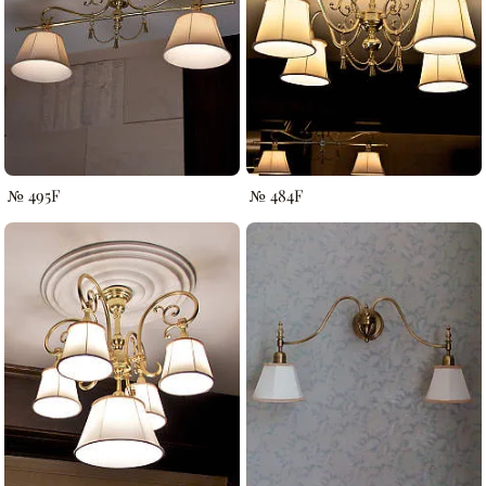
№ 495F
№ 484F