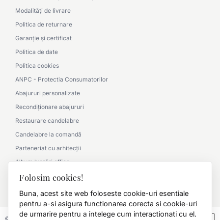
Modalități de livrare
Politica de returnare
Garanție și certificat
Politica de date
Politica cookies
ANPC - Protectia Consumatorilor
Abajururi personalizate
Recondiționare abajururi
Restaurare candelabre
Candelabre la comandă
Parteneriat cu arhitecții
Album lucrări office
Album lucrări clasic
Folosim cookies!
0790 360 000
Buna, acest site web foloseste cookie-uri esentiale
pentru a-si asigura functionarea corecta si cookie-uri
de urmarire pentru a intelege cum interactionati cu el.
© 2026 FD.Stil International Art.