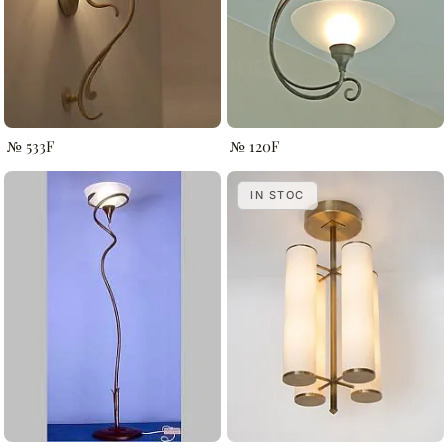
№ 533F
№ 120F
IN STOC