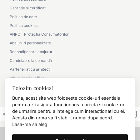
Garanție și certificat
Politica de date
Politica cookies
ANPC - Protectia Consumatorilor
Abajururi personalizate
Recondiționare abajururi
Candelabre la comandă
Parteneriat cu arhitecții
Album lucrări office
Folosim cookies!
Album lucrări clasic
0790 360 000
Buna, acest site web foloseste cookie-uri esentiale
pentru a-si asigura functionarea corecta si cookie-uri
de urmarire pentru a intelege cum interactionati cu el.
© 2026 FD.Stil International Art.
Acesta din urma va fi stabilit numai dupa acord.
Lasa-ma sa aleg