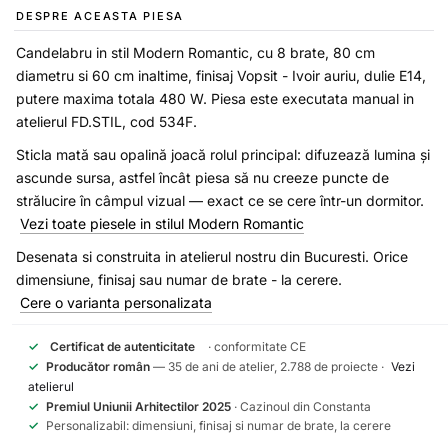
DESPRE ACEASTA PIESA
Candelabru in stil Modern Romantic, cu 8 brate, 80 cm
diametru si 60 cm inaltime, finisaj Vopsit - Ivoir auriu, dulie E14,
putere maxima totala 480 W. Piesa este executata manual in
atelierul FD.STIL, cod 534F.
Sticla mată sau opalină joacă rolul principal: difuzează lumina și
ascunde sursa, astfel încât piesa să nu creeze puncte de
strălucire în câmpul vizual — exact ce se cere într-un dormitor.
Vezi toate piesele in stilul Modern Romantic
Desenata si construita in atelierul nostru din Bucuresti. Orice
dimensiune, finisaj sau numar de brate - la cerere.
Cere o varianta personalizata
✓
Certificat de autenticitate
· conformitate CE
✓
Producător român
— 35 de ani de atelier, 2.788 de proiecte ·
Vezi
atelierul
✓
Premiul Uniunii Arhitectilor 2025
· Cazinoul din Constanta
✓
Personalizabil: dimensiuni, finisaj si numar de brate, la cerere