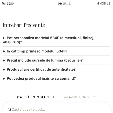
№ 250F
№ 058D
4 438 LEI
Intrebari frecvente
Pot personaliza modelul 534F (dimensiuni, finisaj,
abajururi)?
In cat timp primesc modelul 534F?
Pretul include sursele de lumina (becurile)?
Produsul are certificat de autenticitate?
Pot vedea produsul inainte sa comand?
CAUTĂ ÎN COLECȚII
· 900 de modele, 14 stiluri