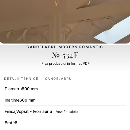
CANDELABRU MODERN ROMANTIC
№ 534F
Fisa produsului in format PDF
DETALII TEHNICE — CANDELABRU
Diametru
800 mm
Inaltime
600 mm
Finisaj
Vopsit - Ivoir auriu
Vezi finisajele
Brate
8