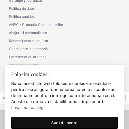
Garanție și certificat
Politica de date
Politica cookies
ANPC - Protectia Consumatorilor
Abajururi personalizate
Recondiționare abajururi
Candelabre la comandă
Parteneriat cu arhitecții
Album lucrări office
Folosim cookies!
Album lucrări clasic
0790 360 000
Buna, acest site web foloseste cookie-uri esentiale
pentru a-si asigura functionarea corecta si cookie-uri
de urmarire pentru a intelege cum interactionati cu el.
© 2026 FD.Stil International Art.
Acesta din urma va fi stabilit numai dupa acord.
Lasa-ma sa aleg
Sunt de acord