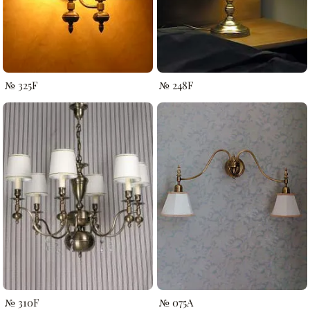
№ 325F
№ 248F
№ 310F
№ 075A