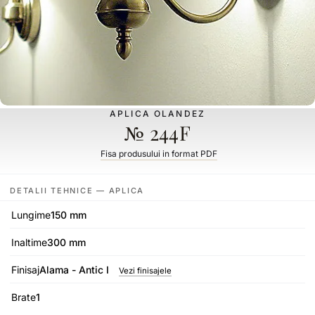
APLICA OLANDEZ
№ 244F
Fisa produsului in format PDF
DETALII TEHNICE — APLICA
Lungime
150 mm
Inaltime
300 mm
Finisaj
Alama - Antic I
Vezi finisajele
Brate
1