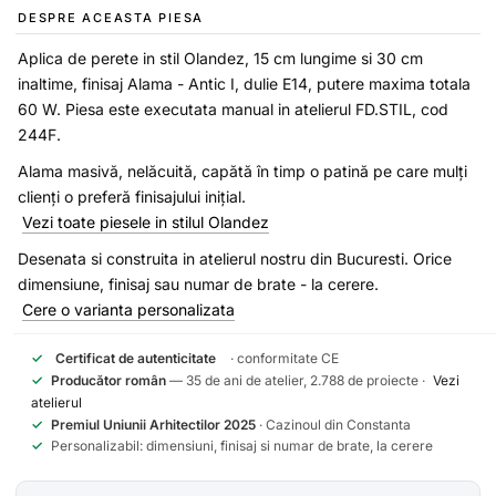
DESPRE ACEASTA PIESA
Aplica de perete in stil Olandez, 15 cm lungime si 30 cm
inaltime, finisaj Alama - Antic I, dulie E14, putere maxima totala
60 W. Piesa este executata manual in atelierul FD.STIL, cod
244F.
Alama masivă, nelăcuită, capătă în timp o patină pe care mulți
clienți o preferă finisajului inițial.
Vezi toate piesele in stilul Olandez
Desenata si construita in atelierul nostru din Bucuresti. Orice
dimensiune, finisaj sau numar de brate - la cerere.
Cere o varianta personalizata
✓
Certificat de autenticitate
· conformitate CE
✓
Producător român
— 35 de ani de atelier, 2.788 de proiecte ·
Vezi
atelierul
✓
Premiul Uniunii Arhitectilor 2025
· Cazinoul din Constanta
✓
Personalizabil: dimensiuni, finisaj si numar de brate, la cerere