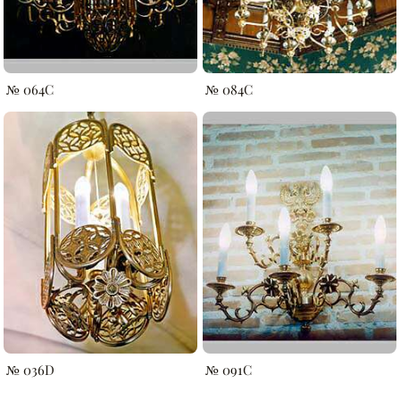
№ 064C
№ 084C
№ 036D
№ 091C