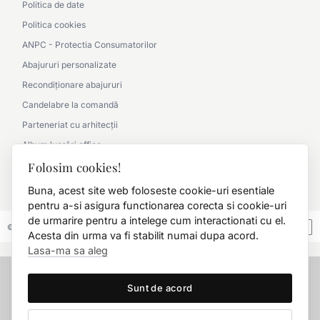
Politica de date
Politica cookies
ANPC - Protectia Consumatorilor
Abajururi personalizate
Recondiționare abajururi
Candelabre la comandă
Parteneriat cu arhitecții
Album lucrări office
Folosim cookies!
Album lucrări clasic
0790 360 000
Buna, acest site web foloseste cookie-uri esentiale
pentru a-si asigura functionarea corecta si cookie-uri
de urmarire pentru a intelege cum interactionati cu el.
© 2026 FD.Stil International Art.
Acesta din urma va fi stabilit numai dupa acord.
Lasa-ma sa aleg
Sunt de acord