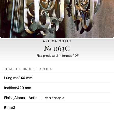
APLICA GOTIC
№ 063C
Fisa produsului in format PDF
DETALII TEHNICE — APLICA
Lungime
340 mm
Inaltime
420 mm
Finisaj
Alama - Antic III
Vezi finisajele
Brate
3