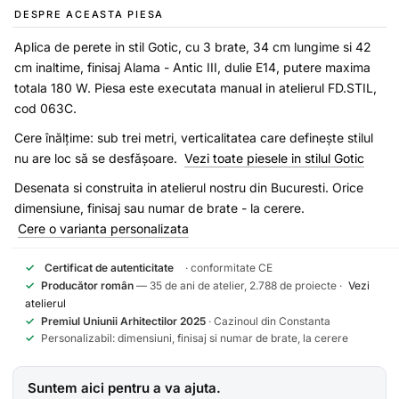
DESPRE ACEASTA PIESA
Aplica de perete in stil Gotic, cu 3 brate, 34 cm lungime si 42
cm inaltime, finisaj Alama - Antic III, dulie E14, putere maxima
totala 180 W. Piesa este executata manual in atelierul FD.STIL,
cod 063C.
Cere înălțime: sub trei metri, verticalitatea care definește stilul
nu are loc să se desfășoare.
Vezi toate piesele in stilul Gotic
Desenata si construita in atelierul nostru din Bucuresti. Orice
dimensiune, finisaj sau numar de brate - la cerere.
Cere o varianta personalizata
✓
Certificat de autenticitate
· conformitate CE
✓
Producător român
— 35 de ani de atelier, 2.788 de proiecte ·
Vezi
atelierul
✓
Premiul Uniunii Arhitectilor 2025
· Cazinoul din Constanta
✓
Personalizabil: dimensiuni, finisaj si numar de brate, la cerere
Suntem aici pentru a va ajuta.