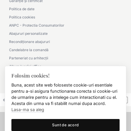
Garanție și certificat
Politica de date
Politica cookies
ANPC - Protectia Consumatorilor
Abajururi personalizate
Recondiționare abajururi
Candelabre la comandă
Parteneriat cu arhitecții
Album lucrări office
Folosim cookies!
Album lucrări clasic
0790 360 000
Buna, acest site web foloseste cookie-uri esentiale
pentru a-si asigura functionarea corecta si cookie-uri
de urmarire pentru a intelege cum interactionati cu el.
© 2026 FD.Stil International Art.
Acesta din urma va fi stabilit numai dupa acord.
Lasa-ma sa aleg
Sunt de acord