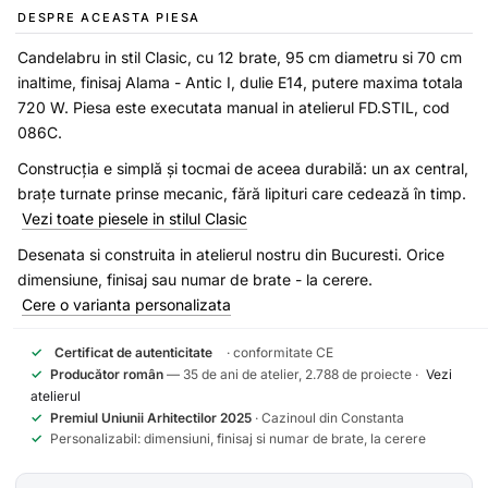
DESPRE ACEASTA PIESA
Candelabru in stil Clasic, cu 12 brate, 95 cm diametru si 70 cm
inaltime, finisaj Alama - Antic I, dulie E14, putere maxima totala
720 W. Piesa este executata manual in atelierul FD.STIL, cod
086C.
Construcția e simplă și tocmai de aceea durabilă: un ax central,
brațe turnate prinse mecanic, fără lipituri care cedează în timp.
Vezi toate piesele in stilul Clasic
Desenata si construita in atelierul nostru din Bucuresti. Orice
dimensiune, finisaj sau numar de brate - la cerere.
Cere o varianta personalizata
✓
Certificat de autenticitate
· conformitate CE
✓
Producător român
— 35 de ani de atelier, 2.788 de proiecte ·
Vezi
atelierul
✓
Premiul Uniunii Arhitectilor 2025
· Cazinoul din Constanta
✓
Personalizabil: dimensiuni, finisaj si numar de brate, la cerere