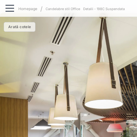
Candelabre stil Office
Detalii - 198C Suspendata
Arată cotele