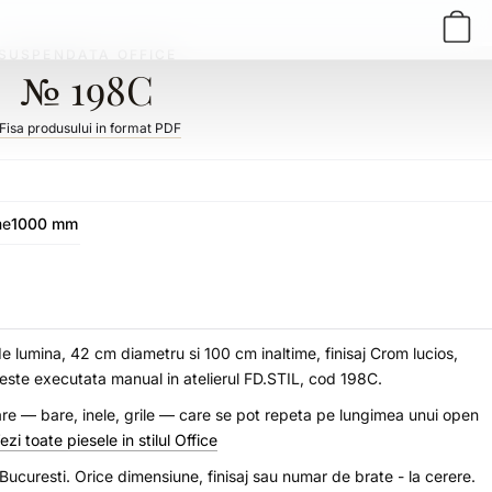
SUSPENDATA OFFICE
№ 198C
Fisa produsului in format PDF
me
1000 mm
1
de lumina, 42 cm diametru si 100 cm inaltime, finisaj Crom lucios,
 este executata manual in atelierul FD.STIL, cod 198C.
are — bare, inele, grile — care se pot repeta pe lungimea unui open
ezi toate piesele in stilul Office
n Bucuresti. Orice dimensiune, finisaj sau numar de brate - la cerere.