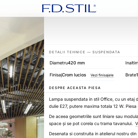
DETALII TEHNICE — SUSPENDATA
Diametru
420 mm
Inalti
Finisaj
Crom lucios
Brate
Vezi finisajele
DESPRE ACEASTA PIESA
Lampa suspendata in stil Office, cu un etaj 
dulie E27, putere maxima totala 12 W. Piesa
De aceea geometriile sunt liniare sau modul
space și se pot corela cu trama tavanului.
V
Desenata si construita in atelierul nostru di