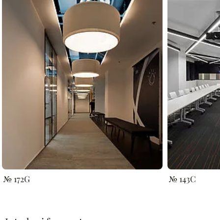
№ 172G
№ 143C