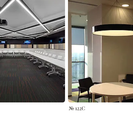
№ 122C